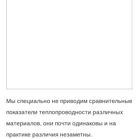
д
о
о
у
п
и
п
ж
Мы специально не приводим сравнительные
показатели теплопроводности различных
материалов, они почти одинаковы и на
практике различия незаметны.