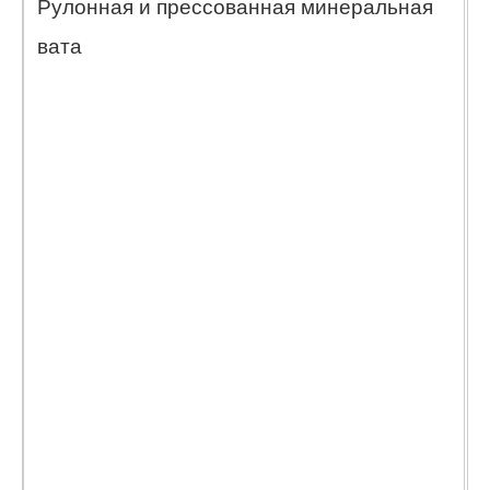
Рулонная и прессованная минеральная
о
вата
м
п
и
п
х
в
к
Н
в