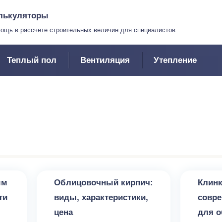
лькуляторы
ощь в рассчете строительных величин для специалистов
Теплый пол
Вентиляция
Утепление
Печи и камины
Печи и к
ым
Облицовочный кирпич:
Клинк
ти
виды, характеристики,
совр
цена
для 