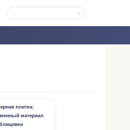
Поиск:
амины
ерная плитка:
еменный материал
облицовки