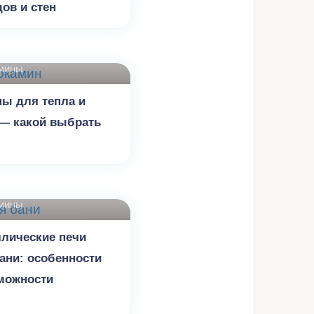
ов и стен
амины
ы для тепла и
— какой выбрать
амины
лические печи
ани: особенности
можности