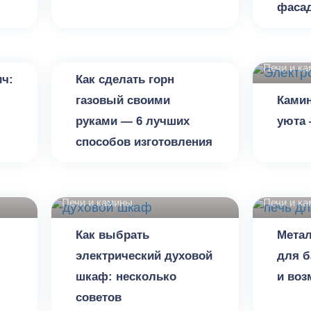
фасад
Печи и камины
Печи и к
ч:
Как сделать горн
газовый своими
Камин
руками — 6 лучших
уюта 
способов изготовления
Печи и камины
Печи и к
Как выбрать
Метал
электрический духовой
для б
шкаф: несколько
и воз
советов