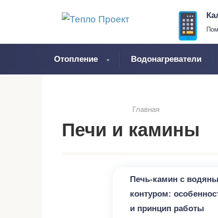
Перейти
Ка
к
Пом
контенту
Отопление
Водонагреватели
Главная
Печи и камины
Печи и камины
Печь-камин с водян
контуром: особеннос
и принцип работы