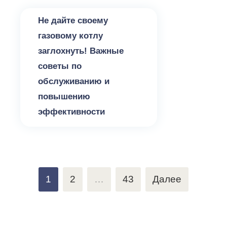
Не дайте своему
газовому котлу
заглохнуть! Важные
советы по
обслуживанию и
повышению
эффективности
Пагинация
1
2
…
43
Далее
записей