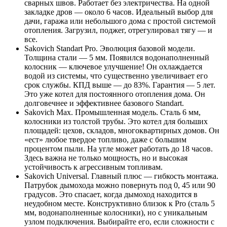
сварных швов. Работает без электричества. На одной
закладке дров — около 6 часов. Идеальный выбор для
дачи, гаража или небольшого дома с простой системой
отопления. Загрузил, поджег, отрегулировал тягу — и
все.
Sakovich Standart Pro. Эволюция базовой модели.
Толщина стали — 5 мм. Появился водонаполненный
колосник — ключевое улучшение! Он охлаждается
водой из системы, что существенно увеличивает его
срок службы. КПД выше — до 83%. Гарантия — 5 лет.
Это уже котел для постоянного отопления дома. Он
долговечнее и эффективнее базового Standart.
Sakovich Max. Промышленная модель. Сталь 6 мм,
колосники из толстой трубы. Это котел для больших
площадей: цехов, складов, многоквартирных домов. Он
«ест» любое твердое топливо, даже с большим
процентом пыли. На угле может работать до 18 часов.
Здесь важна не только мощность, но и высокая
устойчивость к агрессивным топливам.
Sakovich Universal. Главный плюс — гибкость монтажа.
Патрубок дымохода можно повернуть под 0, 45 или 90
градусов. Это спасает, когда дымоход находится в
неудобном месте. Конструктивно близок к Pro (сталь 5
мм, водонаполненные колосники), но с уникальным
узлом подключения. Выбирайте его, если сложности с