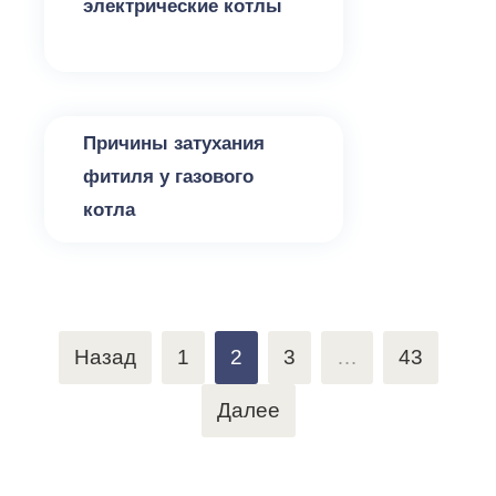
электрические котлы
Котлы для отопления
Причины затухания
фитиля у газового
котла
Пагинация
Назад
1
2
3
…
43
записей
Далее