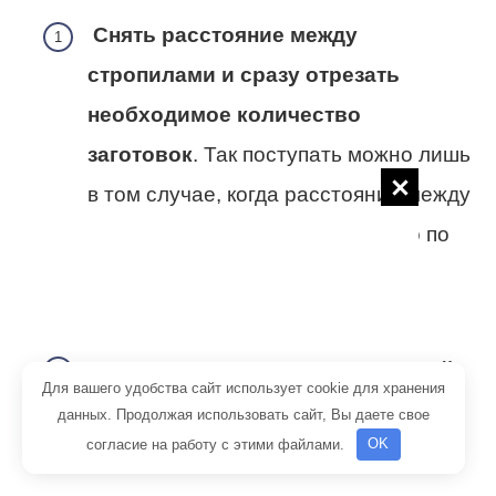
Снять расстояние между
стропилами и сразу отрезать
необходимое количество
заготовок
. Так поступать можно лишь
в том случае, когда расстояние между
стропильными ногами одинаково по
всей высоте, а доски идеально
ровные.
Отмерять перед отрезкой каждый
Для вашего удобства сайт использует cookie для хранения
лист пенопласта
. Такой метод
данных. Продолжая использовать сайт, Вы даете свое
согласие на работу с этими файлами.
OK
отнимает немного больше времени,
зато не будет проблем во время