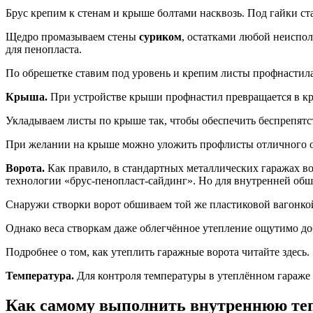
Брус крепим к стенам и крыше болтами насквозь. Под гайки ст
Щедро промазываем стены
суриком
, остатками любой неиспол
для пенопласта.
По обрешетке ставим под уровень и крепим листы профнастил
Крыша.
При устройстве крыши профнастил превращается в кр
Укладываем листы по крыше так, чтобы обеспечить беспрепят
При желании на крыше можно уложить профлисты отличного от
Ворота.
Как правило, в стандартных металлических гаражах вор
технологии «брус-пенопласт-сайдинг». Но для внутренней обш
Снаружи створки ворот обшиваем той же пластиковой вагонкой.
Однако веса створкам даже облегчённое утепление ощутимо доб
Подробнее о том, как утеплить гаражные ворота читайте здесь.
Температура.
Для контроля температуры в утеплённом гараже 
Как самому выполнить внутреннюю те