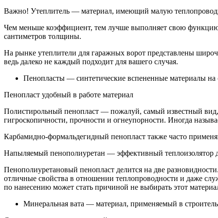
Важно! Утеплитель — материал, имеющий малую теплопроводн
Чем меньше коэффициент, тем лучше выполняет свою функцию у
сантиметров толщины.
На рынке утеплители для гаражных ворот представлены широча
ведь далеко не каждый подходит для вашего случая.
Пенопласты — синтетические вспененные материалы на 
Пенопласт удобный в работе материал
Полистирольный пенопласт — пожалуй, самый известный вид, 
гигроскопичности, прочности и огнеупорности. Иногда назыв
Карбамидно-формальдегидный пенопласт также часто применяют 
Напыляемый пенополиуретан — эффективный теплоизолятор д
Пенополиуретановый пенопласт делится на две разновидности
отличные свойства в отношении теплопроводности и даже служ
по нанесению может стать причиной не выбирать этот материа
Минеральная вата — материал, применяемый в строительс