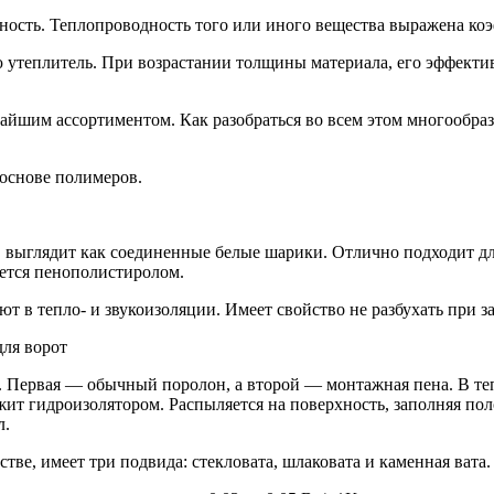
ость. Теплопроводность того или иного вещества выражена к
теплитель. При возрастании толщины материала, его эффективн
йшим ассортиментом. Как разобраться во всем этом многообрази
основе полимеров.
выглядит как соединенные белые шарики. Отлично подходит для
ается пенополистиролом.
в тепло- и звукоизоляции. Имеет свойство не разбухать при за
ля ворот
. Первая — обычный поролон, а второй — монтажная пена. В те
ит гидроизолятором. Распыляется на поверхность, заполняя пол
л.
тве, имеет три подвида: стекловата, шлаковата и каменная вата