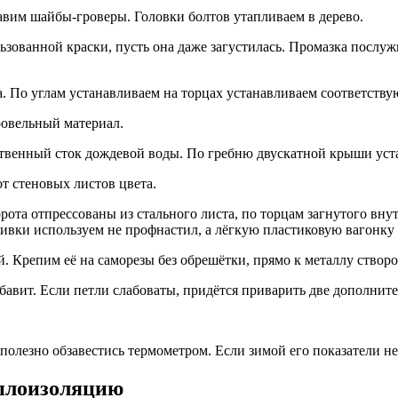
авим шайбы-гроверы. Головки болтов утапливаем в дерево.
ьзованной краски, пусть она даже загустилась. Промазка посл
а. По углам устанавливаем на торцах устанавливаем соответст
овельный материал.
ственный сток дождевой воды. По гребню двускатной крыши ус
 стеновых листов цвета.
ота отпрессованы из стального листа, по торцам загнутого внут
ивки используем не профнастил, а лёгкую пластиковую вагонку
 Крепим её на саморезы без обрешётки, прямо к металлу створо
авит. Если петли слабоваты, придётся приварить две дополните
полезно обзавестись термометром. Если зимой его показатели н
плоизоляцию