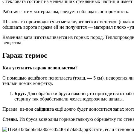
Стекловата состоит из мельчайших стеклянных частиц и имеет
Работая с этим материалом, следует соблюдать осторожность.
Шлаковата производится из металлургических остатков (шлаков
обшивать ворота гаража ей не получится — материал плохо «уж
Каменная вата изготавливается из горных пород. Теплопроводн
вещества.
Гараж-термос
Как утеплить гараж пенопластом
?
С помощью дешёвого пенопласта (толщ. — 5 см), недорогих ли
тёплый домик-конфетку.
Брус.
Для обработки бруса наконец-то пригодится отраб
старину так обрабатывали железнодорожные шпалы.
Правда, из-под
сайдинга
ещё долго будет доноситься запах мот
Стены.
Из бруса возводим горизонтальную обрешётку по стен
Кстати, если стеново