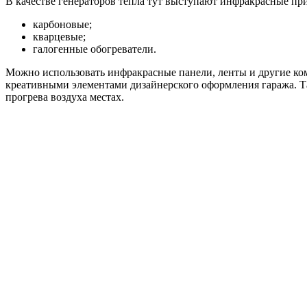
В качестве генераторов тепла тут выступают инфракрасные пр
карбоновые;
кварцевые;
галогенные обогреватели.
Можно использовать инфракрасные панели, ленты и другие к
креативными элементами дизайнерского оформления гаража. Та
прогрева воздуха местах.