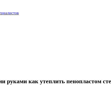
ециалистов
ми руками как утеплить пенопластом ст