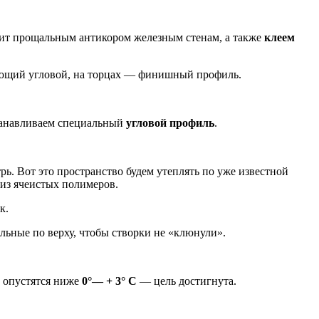
ужит прощальным антикором железным стенам, а также
клеем
вующий угловой, на торцах — финишный профиль.
танавливаем специальный
угловой профиль
.
рь. Вот это пространство будем утеплять по уже известной
 из ячеистых полимеров.
к.
льные по верху, чтобы створки не «клюнули».
е опустятся ниже
0°— + 3° С
— цель достигнута.