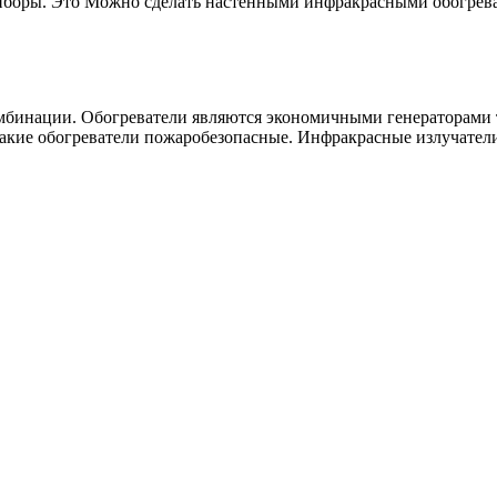
иборы. Это Можно сделать настенными инфракрасными обогреват
омбинации. Обогреватели являются экономичными генераторами 
кие обогреватели пожаробезопасные. Инфракрасные излучатели 