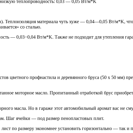
 низкую теплопроводность: 0,03 — 0,05 Вт/м*K
). Теплоизоляция материала чуть хуже — 0,04—0,05 Вт/м*K, что 
ивается» со сталью.
ость — 0,03−0,04 Вт/м*K. Также не подходит для утепления гар
стов цветного профнастила и деревянного бруса (50 х 50 мм) 
отанное моторное масло. Пропитанный отработкой брус приобре
орного масла. Но в гараже этот автомобильный аромат вас не с
ам. Шаг ячейки — под размер пенопластовых плит.
й лист по размеру экономнее установить горизонтально — так и 