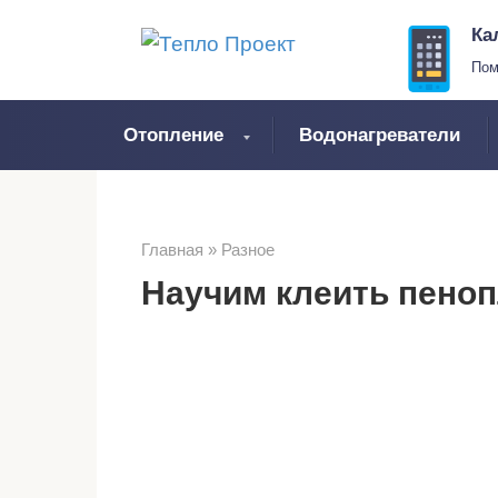
Перейти
Ка
к
Пом
контенту
Отопление
Водонагреватели
Главная
»
Разное
Научим клеить пеноп