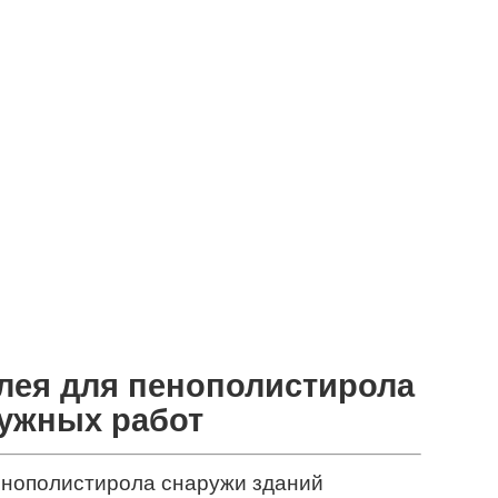
лея для пенополистирола
ружных работ
енополистирола снаружи зданий