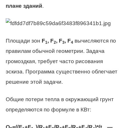
плане зданий
.
Площади зон
F
,
F
,
F
,
F
вычисляются по
1
2
3
4
правилам обычной геометрии. Задача
громоздкая, требует часто рисования
эскиза. Программа существенно облегчает
решение этой задачи.
Общие потери тепла в окружающий грунт
определяются по формуле в КВт:
Q
=((
F
+
F
)/
R
+
F
/
R
+
F
/
R
+
F
/
R
)*(
t
—