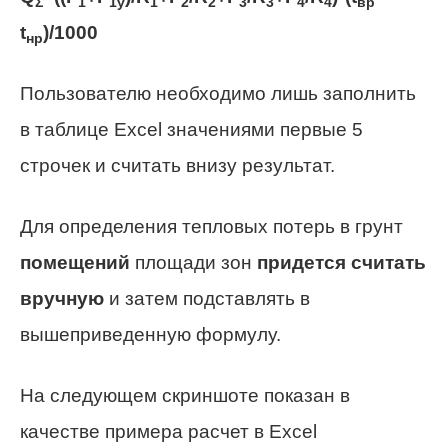
Σ
1
1у
1
2
2
3
3
4
4
вр
t
)/1000
нр
Пользователю необходимо лишь заполнить
в таблице Excel значениями первые 5
строчек и считать внизу результат.
Для определения тепловых потерь в грунт
помещений
площади зон
придется считать
вручную
и затем подставлять в
вышеприведенную формулу.
На следующем скриншоте показан в
качестве примера расчет в Excel