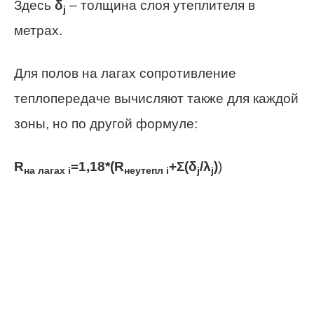
Здесь
δ
– толщина слоя утеплителя в
j
метрах.
Для полов на лагах сопротивление
теплопередаче вычисляют также для каждой
зоны, но по другой формуле:
R
=1,18*(
R
+
Σ
(
δ
/
λ
)
)
на лагах
i
неутепл
i
j
j