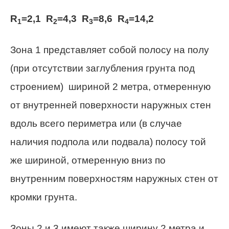
R
=2,1
R
=4,3
R
=8,6
R
=14,2
1
2
3
4
Зона 1 представляет собой полосу на полу
(при отсутствии заглубления грунта под
строением) шириной 2 метра, отмеренную
от внутренней поверхности наружных стен
вдоль всего периметра или (в случае
наличия подпола или подвала) полосу той
же шириной, отмеренную вниз по
внутренним поверхностям наружных стен от
кромки грунта.
Зоны 2 и 3 имеют также ширину 2 метра и