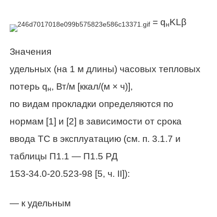
=
q
KLβ
н
Значения
удельных (на 1 м длины) часовых тепловых
потерь q
, Вт/м [ккал/(
м
×
ч)],
н
по видам прокладки определяются по
нормам [1] и [2] в зависимости от срока
ввода ТС в эксплуатацию (см. п. 3.1.7 и
таблицы П1.1 — П
1.
5 РД
153-34.0-20.523-98 [5, ч.
II
]):
— к удельным