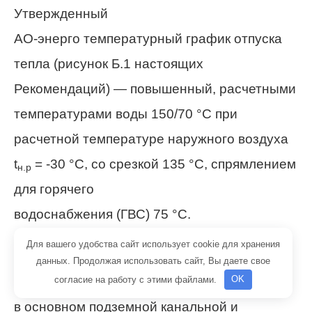
Утвержденный
АО-энерго температурный график отпуска
тепла (рисунок Б.1 настоящих
Рекомендаций) — повышенный, расчетными
температурами воды 150/70 °С при
расчетной температуре наружного воздуха
t
= -30 °С, со срезкой 135 °С, спрямлением
н.р
для горячего
водоснабжения (ГВС) 75 °С.
Для вашего удобства сайт использует cookie для хранения
2.1.2 Тепловая
данных. Продолжая использовать сайт, Вы даете свое
согласие на работу с этими файлами.
OK
сеть двухтрубная тупиковая; ТС выполнены
в основном подземной канальной и