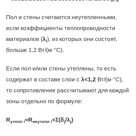
Пол и стены считаются неутепленными,
если коэффициенты теплопроводности
материалов (
λ
), из которых они состоят,
i
больше 1,2 Вт/(м·°С).
Если пол и/или стены утеплены, то есть
содержат в составе слои с
λ
<1,2
Вт/(м·°С),
то сопротивление рассчитывают для каждой
зоны отдельно по формуле:
R
=
R
+
Σ
(
δ
/
λ
)
утепл
i
неутепл
i
j
j