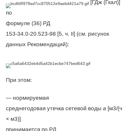
[ГДж (Гкал)]
по
формуле (36) РД
153-34.0-20.523-98 [5, ч.
II
] (см. рисунок
данных Рекомендаций):
При этом:
— нормируемая
среднегодовая утечка сетевой воды
а
[м
3
/(ч
×
м3)]
принимается по РД