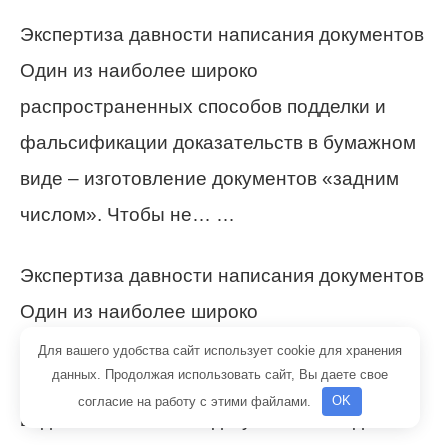
Экспертиза давности написания документов
Один из наиболее широко
распространенных способов подделки и
фальсификации доказательств в бумажном
виде – изготовление документов «задним
числом». Чтобы не… …
Экспертиза давности написания документов
Один из наиболее широко
распространенных способов подделки и
Для вашего удобства сайт использует cookie для хранения
данных. Продолжая использовать сайт, Вы даете свое
фальсификации доказательств в бумажном
согласие на работу с этими файлами.
OK
виде – изготовление документов «задним