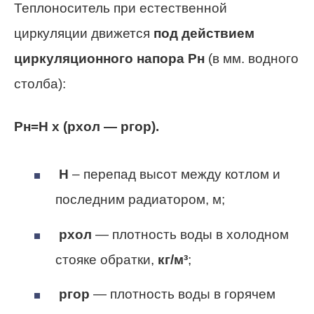
Теплоноситель при естественной
циркуляции движется
под действием
циркуляционного напора Pн
(в мм. водного
столба):
Pн=H x (pхол — pгор).
Н
– перепад высот между котлом и
последним радиатором, м;
pхол
— плотность воды в холодном
стояке обратки,
кг/м³
;
pгор
— плотность воды в горячем