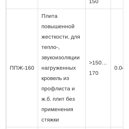
150
Плита
повышенной
жесткости, для
тепло-,
звукоизоляции
>150…
ППЖ-160
нагруженных
0.042
170
кровель из
профлиста и
ж.б. плит без
применения
стяжки