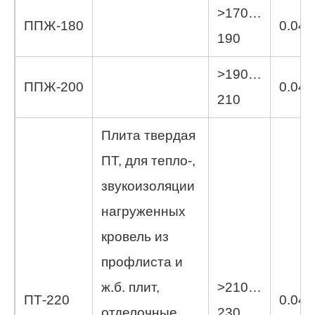
>170…
ППЖ-180
0.044
190
>190…
ППЖ-200
0.045
210
Плита твердая
ПТ, для тепло-,
звукоизоляции
нагруженных
кровель из
профлиста и
ж.б. плит,
>210…
ПТ-220
0.045
отделочные
230