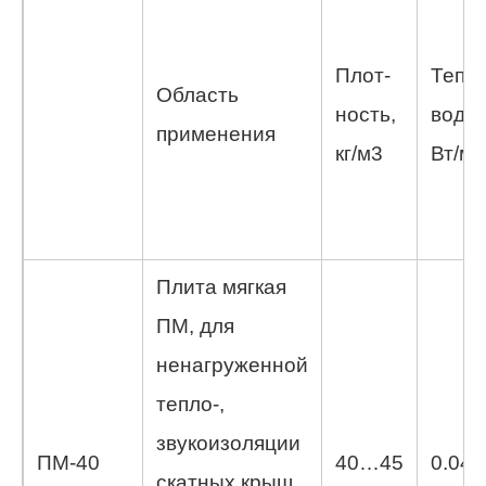
Плот-
Тепл
Область
ность,
водно
применения
кг/м3
Вт/м*
Плита мягкая
ПМ, для
ненагруженной
тепло-,
звукоизоляции
ПМ-40
40…45
0.042
скатных крыш,