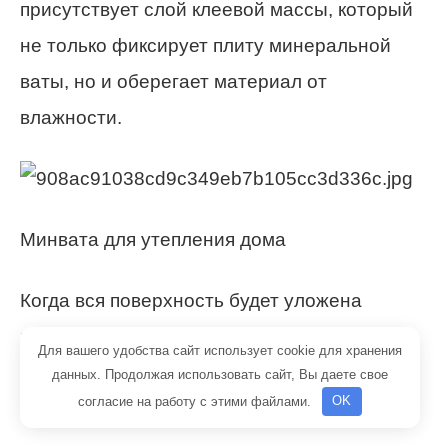
присутствует слой клеевой массы, который
не только фиксирует плиту минеральной
ваты, но и оберегает материал от
влажности.
Минвата для утепления дома
Когда вся поверхность будет уложена
изоляционным материалом, ее покрывают
Для вашего удобства сайт использует cookie для хранения
еще одним слоем клея, в который
данных. Продолжая использовать сайт, Вы даете свое
согласие на работу с этими файлами.
OK
вдавливают армировку.