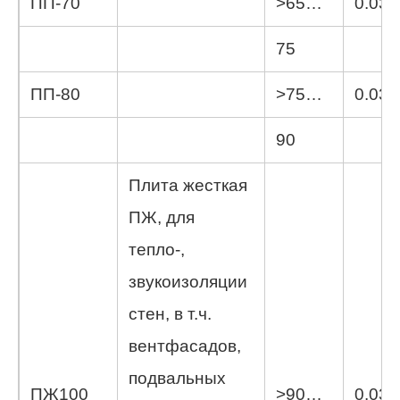
ПП-70
>65…
0.039
75
ПП-80
>75…
0.039
90
Плита жесткая
ПЖ, для
тепло-,
звукоизоляции
стен, в т.ч.
вентфасадов,
подвальных
ПЖ100
>90…
0.038