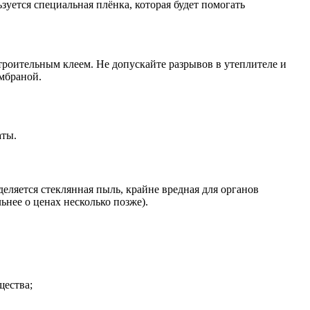
уется специальная плёнка, которая будет помогать
троительным клеем. Не допускайте разрывов в утеплителе и
ембраной.
аты.
еляется стеклянная пыль, крайне вредная для органов
ьнее о ценах несколько позже).
щества;