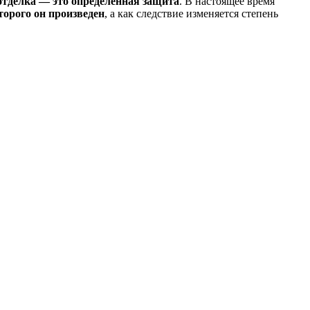
тделка — это определенная защита
. В настоящее время
торого он произведен
, а как следствие изменяется степень