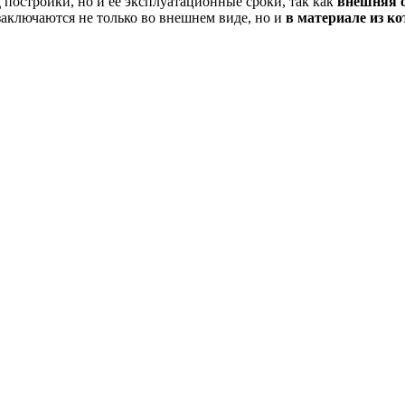
 постройки, но и ее эксплуатационные сроки, так как
внешняя о
заключаются не только во внешнем виде, но и
в материале из ко