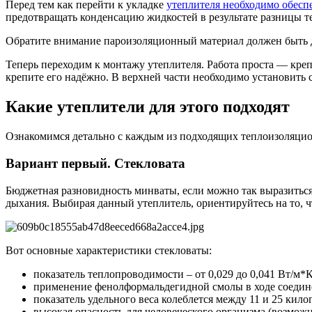
Перед тем как перейти к укладке
утеплителя необходимо обеспе
предотвращать конденсацию жидкостей в результате разницы т
Обратите внимание пароизоляционный материал должен быть 
Теперь переходим к монтажу утеплителя. Работа проста — креп
крепите его надёжно. В верхней части необходимо установить
Какие утеплители для этого подходят
Ознакомимся детально с каждым из подходящих теплоизоляцион
Вариант первый. Стекловата
Бюджетная разновидность минваты, если можно так выразиться.
дыхания. Выбирая данный утеплитель, ориентируйтесь на то, что
Вот основные характеристики стекловаты:
показатель теплопроводимости – от 0,029 до 0,041 Вт/м*К
применение фенолформальдегидной смолы в ходе соединен
показатель удельного веса колеблется между 11 и 25 кил
высокая опасность для человеческого организма (возможн