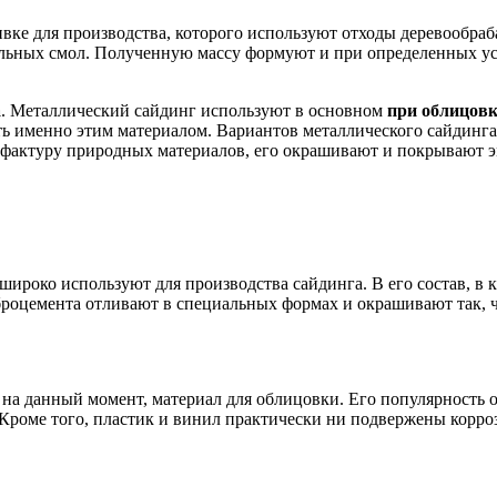
ивке для производства, которого используют отходы деревооб
альных смол. Полученную массу формуют и при определенных ус
а
. Металлический сайдинг используют в основном
при облицов
ь именно этим материалом. Вариантов металлического сайдинга
фактуру природных материалов, его окрашивают и покрывают э
широко используют для производства сайдинга. В его состав, в 
роцемента отливают в специальных формах и окрашивают так, чт
 на данный момент, материал для облицовки. Его популярность 
роме того, пластик и винил практически ни подвержены коррози