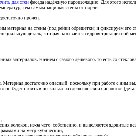
чить для стен
фасада надёжную пароизоляцию. Для этого использ
емператур, тем самым защищая стены от порчи
достаточно прочен.
им материал на стены (под рейки обрешетки) и фиксируем его с
 специальную деталь, которая называется гидроветрозащитной м
ных материалов. Начнем с самого дешевого, то есть со стеклов
 Материал достаточно опасный, поскольку при работе с ним выд
 он будет стоить в несколько раз дешевле своих аналогов (детал
;
ия волокон, из-за чего, собственно, и выделяются ядовитые ве
ограммами на метр кубический;
о сильное раздражение слизистых оболочек, кожи);