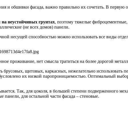
ния и обшивки фасада, важно правильно их сочетать. В первую о
 на неустойчивых грунтах
, поэтому тяжелые фиброцементные, 
ллические (не всех домов) панели.
чной несущей способностью можно использовать все виды отдел
ное проживание, нет смысла тратиться на более дорогой металл
есть брусовых, щитовых, каркасных, нежелательно использовать
бусловлено их низкой паропроницаемостью. Оптимальный выбор д
ывается. Так, для цоколя, в большей степени подверженного м
е панели, для остальной части фасада – стеновые.