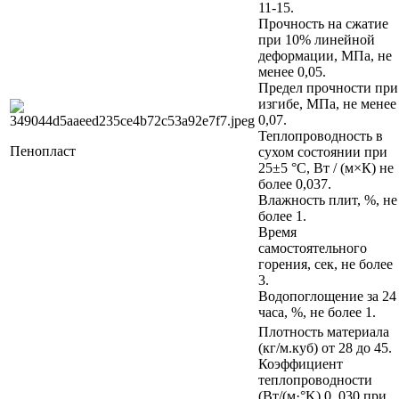
11-15.
Прочность на сжатие
при 10% линейной
деформации, МПа, не
менее 0,05.
Предел прочности при
изгибе, МПа, не менее
0,07.
Теплопроводность в
Пенопласт
сухом состоянии при
25±5 °C, Вт / (м×К) не
более 0,037.
Влажность плит, %, не
более 1.
Время
самостоятельного
горения, сек, не более
3.
Водопоглощение за 24
часа, %, не более 1.
Плотность материала
(кг/м.куб) от 28 до 45.
Коэффициент
теплопроводности
(Вт/(м·°K) 0, 030 при