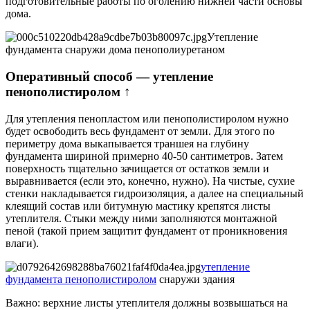
подготовительные работы по оголению нижней части основы
дома.
Утепление
фундамента снаружи дома пенополиуретаном
Оперативный способ — утепление
пенополистиролом ↑
Для утепления пенопластом или пенополистиролом нужно
будет освободить весь фундамент от земли. Для этого по
периметру дома выкапывается траншея на глубину
фундамента шириной примерно 40-50 сантиметров. Затем
поверхность тщательно зачищается от остатков земли и
выравнивается (если это, конечно, нужно). На чистые, сухие
стенки накладывается гидроизоляция, а далее на специальный
клеящий состав или битумную мастику крепятся листы
утеплителя. Стыки между ними заполняются монтажной
пеной (такой прием защитит фундамент от проникновения
влаги).
утепление
фундамента пенополистиролом
снаружи здания
Важно: верхние листы утеплителя должны возвышаться на