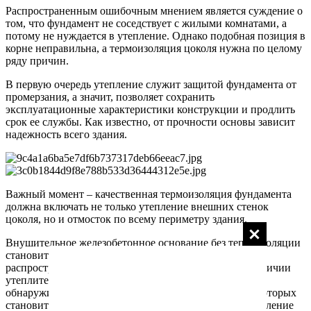
Распространенным ошибочным мнением является суждение о
том, что фундамент не соседствует с жилыми комнатами, а
потому не нуждается в утепление. Однако подобная позиция в
корне неправильна, а термоизоляция цоколя нужна по целому
ряду причин.
В первую очередь утепление служит защитой фундамента от
промерзания, а значит, позволяет сохранить
эксплуатационные характеристики конструкции и продлить
срок ее службы. Как известно, от прочности основы зависит
надежность всего здания.
Важный момент – качественная термоизоляция фундамента
должна включать не только утепление внешних стенок
цоколя, но и отмосток по всему периметру здания.
Внушительное железобетонное основание без теплоизоляции
становится аккумулятором холода, от которого он
распространяется к несущим элементам. Даже при наличии
утеплительного слоя на полу и стенах объекта
обнаруживаются мощные теплопотери, источником которых
становится именно фундамент. В то же время его утепление