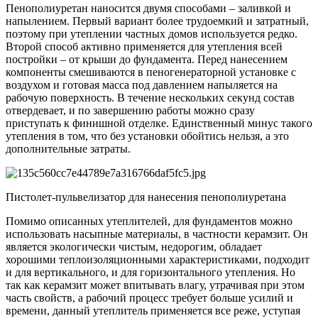
Пенополиуретан наносится двумя способами – заливкой и
напылением. Первый вариант более трудоемкий и затратный,
поэтому при утеплении частных домов используется редко.
Второй способ активно применяется для утепления всей
постройки – от крыши до фундамента. Перед нанесением
компоненты смешиваются в пеногенераторной установке с
воздухом и готовая масса под давлением напыляется на
рабочую поверхность. В течение нескольких секунд состав
отвердевает, и по завершению работы можно сразу
приступать к финишной отделке. Единственный минус такого
утепления в том, что без установки обойтись нельзя, а это
дополнительные затраты.
Пистолет-пульвелизатор для нанесения пенополиуретана
Помимо описанных утеплителей, для фундаментов можно
использовать насыпные материалы, в частности керамзит. Он
является экологически чистым, недорогим, обладает
хорошими теплоизоляционными характеристиками, подходит
и для вертикального, и для горизонтального утепления. Но
так как керамзит может впитывать влагу, утрачивая при этом
часть свойств, а рабочий процесс требует больше усилий и
времени, данный утеплитель применяется все реже, уступая