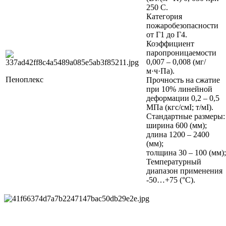
250 С.
Категория
пожаробезопасности
от Г1 до Г4.
Коэффициент
паропроницаемости
0,007 – 0,008 (мг/
м·ч·Па).
Пеноплекс
Прочность на сжатие
при 10% линейной
деформации 0,2 – 0,5
МПа (кгс/смІ; т/мІ).
Стандартные размеры:
ширина 600 (мм);
длина 1200 – 2400
(мм);
толщина 30 – 100 (мм);
Температурный
диапазон применения
-50…+75 (°С).