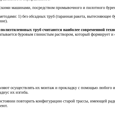
ескими машинами, посредством промывочного и пилотного буре
етодами: 1) без обсадных труб (таранная ракета, вытесняющее б
ние).
 полиэтиленовых труб считаются наиболее современной техн
тывается буровым глинистым раствором, который формирует и с
ляют осуществлять их монтаж и прокладку с помощью любого изв
диус их изгиба.
остоянии повторить конфигурацию старой трассы, имеющей ради
меют.