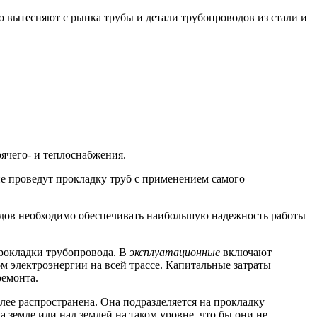
вытесняют с рынка трубы и детали трубопроводов из стали и
ячего- и теплоснабжения.
е проведут прокладку труб с применением самого
одов необходимо обеспечивать наибольшую надежность работы
прокладки трубопровода. В
эксплуатационные
включают
м электроэнергии на всей трассе. Капитальные затраты
ремонта.
лее распространена. Она подразделяется на прокладку
 земле или над землей на таком уровне, что бы они не