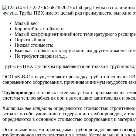
Трубы из поливинилх
чугуна. Трубы ПВХ имеют целый ряд преимуществ, выгодно о
Малый вес;
Коррозийная стойкость;
Малый коэффициент линейного температурного расшире
Опрятный вид;
Низкая стоимость;
Высокая стойкость к хлору и многим другим химическим
Не требуют сварки и т.д .
Трубы из ПВХ с успехом применяются не только в трубопровода
ООО «К-В-С » осуществляют прокладку труб отопления из ПВХ
современного оборудования, причиняя минимум неудобств зака
Трубопроводы
тепловых сетей могут быть проложены на земл
системы теплоснабжения при наименьших капитальных и эксп
Капитальные затраты
определяются стоимостью строительно-
затраты по обслуживанию и содержанию трубопроводов, а так ж
определяются в основном стоимостью оборудования и материал
Основными видами прокладками трубопроводов являются
под
трубопроводов непосредственно в земле (бесканальная) и в кан