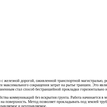
я с железной дорогой, оживленной транспортной магистралью, р
и максимального сокращения затрат на рытье траншеи. Это явл
ненным стал способ бестраншейной прокладки горизонтально н
ства коммуникаций без вскрытия грунта. Работа начинается в м
на поверхность. Метод позволяет прокладывать под землей труб
правляемое и неуправляемое.