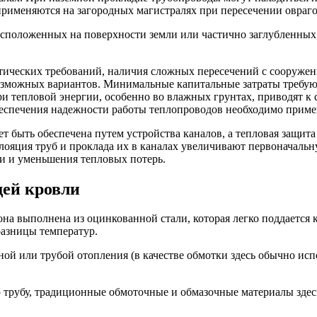
рименяются на загородных магистралях при пересечении овраго
асположенных на поверхности земли или частично заглубленных,
тетических требований, наличия сложных пересечений с сооруже
озможных вариантов. Минимальные капитальные затраты требую
ери тепловой энергии, особенно во влажных грунтах, приводят 
беспечения надежности работы теплопроводов необходимо приме
т быть обеспечена путем устройства каналов, а тепловая защит
ояция труб и проклада их в каналах увеличивают первоначальн
и и уменьшения тепловых потерь.
ей кровли
на выполнена из оцинкованной стали, которая легко поддается к
разницы температур.
ной или трубой отопления (в качестве обмотки здесь обычно и
трубу, традиционные обмоточные и обмазочные материалы здес