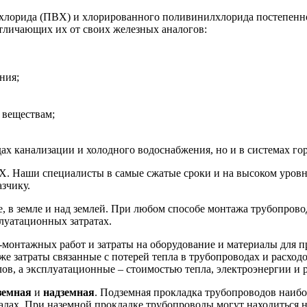
лорида (ПВХ) и хлорированного поливинилхлорида постепенно 
тличающих их от своих железных аналогов:
ния;
 веществам;
х канализации и холодного водоснабжения, но и в системах гор
. Наши специалисты в самые сжатые сроки и на высоком уровн
зчику.
е, в земле и над землей. При любом способе монтажа трубопров
луатационных затратах.
монтажных работ и затраты на оборудование и материалы для 
е затраты связанные с потерей тепла в трубопроводах и расходо
ов, а эксплуатационные – стоимостью тепла, электроэнергии и 
земная
и
надземная
. Подземная прокладка трубопроводов наибо
алах. При наземной прокладке трубопроводы могут находиться на