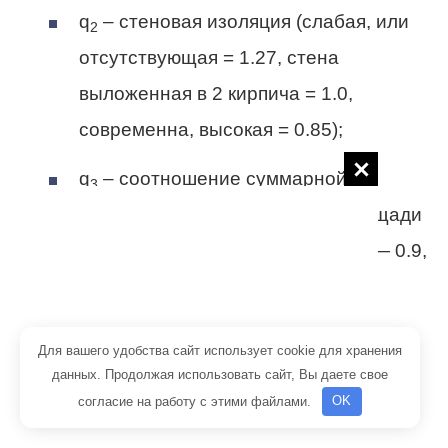
q
– стеновая изоляция (слабая, или
2
отсутствующая = 1.27, стена
выложенная в 2 кирпича = 1.0,
современна, высокая = 0.85);
q
– соотношение суммарной
3
площади оконных проемов к площади
пола (40% = 1.2, 30% = 1.1, 20% — 0.9,
10% = 0.8);
q
– уличная температура (берется
4
Для вашего удобства сайт использует cookie для хранения
минимальное значение: -35 о С = 1.5,
данных. Продолжая использовать сайт, Вы даете свое
согласие на работу с этими файлами.
OK
-25 о С = 1.3, -20 о С = 1.1, -15 о С =
0.9, -10 о С = 0.7);