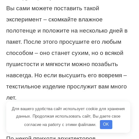
Вы сами можете поставить такой
эксперимент – скомкайте влажное
полотенце и положите на несколько дней в
пакет. После этого просушите его любым
способом – оно станет сухим, но о всякой
пушистости и мягкости можно позабыть
навсегда. Но если высушить его вовремя –
текстильное изделие прослужит вам много
лет.
Для вашего удобства сайт использует cookie для хранения
Дополнительное отопление
данных. Продолжая использовать сайт, Вы даете свое
комнаты
согласие на работу с этими файлами.
OK
По некой прихоти архитекторов,