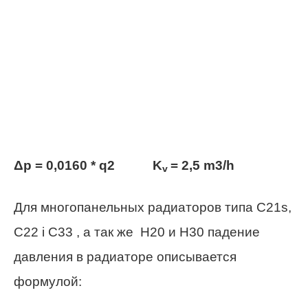
Δp = 0,0160 * q2 K
= 2,5 m3/h
v
Для многопанельных радиаторов типа C21s,
C22 i C33 , а так же H20 и H30 падение
давления в радиаторе описывается
формулой: