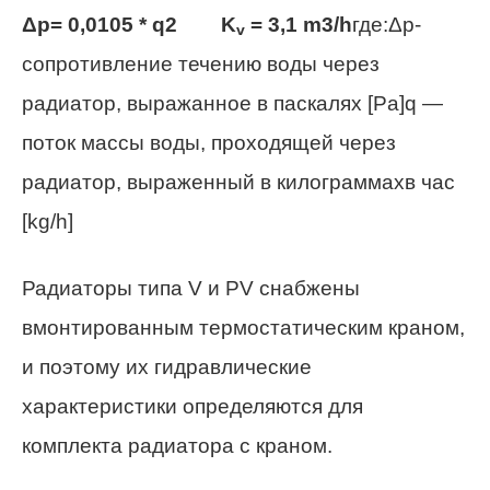
Δp= 0,0105 * q2 K
= 3,1 m3/h
где:Δp-
v
сопротивление течению воды через
радиатор, выражанное в паскалях [Pa]q —
поток массы воды, проходящей через
радиатор, выраженный в килограммахв час
[kg/h]
Радиаторы типа V и PV снабжены
вмонтированным термостатическим краном,
и поэтому их гидравлические
характеристики определяются для
комплекта радиатора с краном.