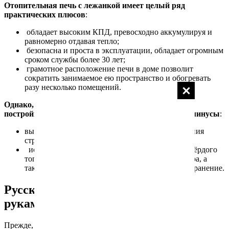
Отопительная печь с лежанкой имеет целый ряд
практических плюсов
:
обладает высоким КПД, превосходно аккумулируя и
равномерно отдавая тепло;
безопасна и проста в эксплуатации, обладает огромным
сроком службы более 30 лет;
грамотное расположение печи в доме позволит
сократить занимаемое ею пространство и обогревать
разу несколько помещений.
Однако, как и у любой другой крупногабаритной
постройки, у русской печи с лежанкой есть и свои минусы
:
высокий профессионализм и практические умения
строителя, выполняющего кладку;
использование дров как крупногабаритного твёрдого
топлива влечет за собой скопление в доме мусора, а
также требует отведения особого места под их хранение.
Русская печь с лежанкой своими
руками
Прежде, чем заниматься подготовкой материалов и