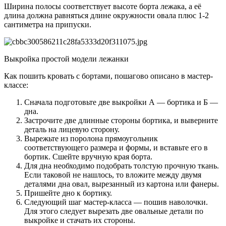
Ширина полосы соответствует высоте борта лежака, а её
длина должна равняться длине окружности овала плюс 1-2
сантиметра на припуски.
Выкройка простой модели лежанки
Как пошить кровать с бортами, пошагово описано в мастер-
классе:
Сначала подготовьте две выкройки А — бортика и Б —
дна.
Застрочите две длинные стороны бортика, и выверните
деталь на лицевую сторону.
Вырежьте из поролона прямоугольник
соответствующего размера и формы, и вставьте его в
бортик. Сшейте вручную края борта.
Для дна необходимо подобрать толстую прочную ткань.
Если таковой не нашлось, то вложите между двумя
деталями дна овал, вырезанный из картона или фанеры.
Пришейте дно к бортику.
Следующий шаг мастер-класса — пошив наволочки.
Для этого следует вырезать две овальные детали по
выкройке и стачать их стороны.