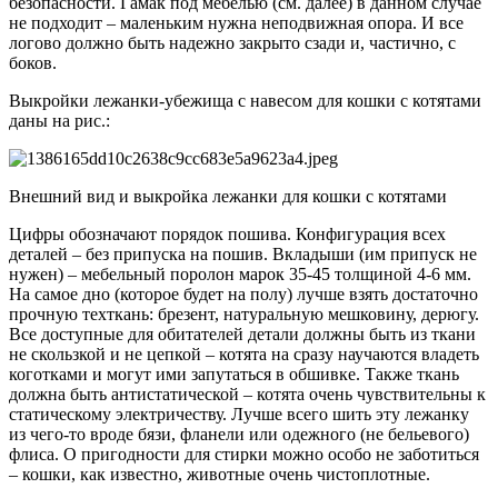
безопасности. Гамак под мебелью (см. далее) в данном случае
не подходит – маленьким нужна неподвижная опора. И все
логово должно быть надежно закрыто сзади и, частично, с
боков.
Выкройки лежанки-убежища с навесом для кошки с котятами
даны на рис.:
Внешний вид и выкройка лежанки для кошки с котятами
Цифры обозначают порядок пошива. Конфигурация всех
деталей – без припуска на пошив. Вкладыши (им припуск не
нужен) – мебельный поролон марок 35-45 толщиной 4-6 мм.
На самое дно (которое будет на полу) лучше взять достаточно
прочную техткань: брезент, натуральную мешковину, дерюгу.
Все доступные для обитателей детали должны быть из ткани
не скользкой и не цепкой – котята на сразу научаются владеть
коготками и могут ими запутаться в обшивке. Также ткань
должна быть антистатической – котята очень чувствительны к
статическому электричеству. Лучше всего шить эту лежанку
из чего-то вроде бязи, фланели или одежного (не бельевого)
флиса. О пригодности для стирки можно особо не заботиться
– кошки, как известно, животные очень чистоплотные.