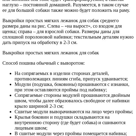
наглухо – постоянной домашней. Разумеется, в таком случае
ее для большой собаки также можно будет положить на раму.
Выкройки простых мягких лежанок для собак среднего
размера даны на рис. Слева – «на вырост», со входом для
щенка; справа – для взрослой собаки. Размеры даны для
сплошной поролоновой набивки; текстильным деталям нужно
дать припуск на обработку в 2-3 см.
Выкройки простых мягких лежанок для собак
Способ пошива обычный с выворотом:
На сопрягаемых в изделии сторонах деталей,
противолежащих линиям сгиба, припуск удваивается;
Модули (подушка, боковины) прошиваются с изнанки,
при этом оставляются проймы под набивку;
Сопрягаемые стороны модулей прошиваются двойным
швом, чтобы далее образовалось свободное от набивки
крыло шириной 2-3 см;
Сшитые модули выворачиваются на лицо через проймы;
Крылья боковин и подушки складываются на
внутреннюю сторону (где будет собака) и сшиваются
лицевым швом;
В сшитые модули через проймы помещается набивка;