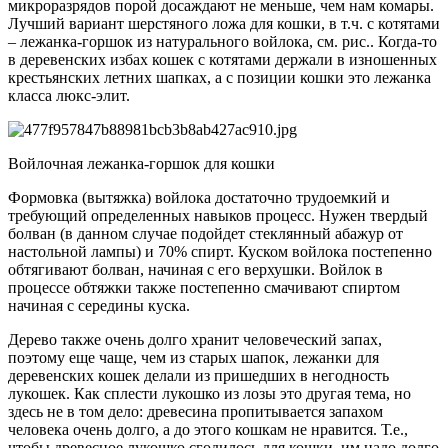
микроразрядов порой досаждают не меньше, чем нам комары.
Лучший вариант шерстяного ложа для кошки, в т.ч. с котятами
– лежанка-горшок из натурального войлока, см. рис.. Когда-то
в деревенских избах кошек с котятами держали в изношенных
крестьянских летних шапках, а с позиции кошки это лежанка
класса люкс-элит.
Войлочная лежанка-горшок для кошки
Формовка (вытяжка) войлока достаточно трудоемкий и
требующий определенных навыков процесс. Нужен твердый
болван (в данном случае подойдет стеклянный абажур от
настольной лампы) и 70% спирт. Куском войлока постепенно
обтягивают болван, начиная с его верхушки. Войлок в
процессе обтяжки также постепенно смачивают спиртом
начиная с середины куска.
Дерево также очень долго хранит человеческий запах,
поэтому еще чаще, чем из старых шапок, лежанки для
деревенских кошек делали из пришедших в негодность
лукошек. Как сплести лукошко из лозы это другая тема, но
здесь не в том дело: древесина пропитывается запахом
человека очень долго, а до этого кошкам не нравится. Т.е.,
чтобы древесное лукошко сгодилось для кошки, им надо долго