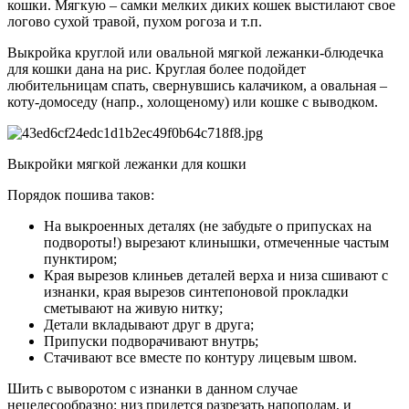
кошки. Мягкую – самки мелких диких кошек выстилают свое
логово сухой травой, пухом рогоза и т.п.
Выкройка круглой или овальной мягкой лежанки-блюдечка
для кошки дана на рис. Круглая более подойдет
любительницам спать, свернувшись калачиком, а овальная –
коту-домоседу (напр., холощеному) или кошке с выводком.
Выкройки мягкой лежанки для кошки
Порядок пошива таков:
На выкроенных деталях (не забудьте о припусках на
подвороты!) вырезают клинышки, отмеченные частым
пунктиром;
Края вырезов клиньев деталей верха и низа сшивают с
изнанки, края вырезов синтепоновой прокладки
сметывают на живую нитку;
Детали вкладывают друг в друга;
Припуски подворачивают внутрь;
Стачивают все вместе по контуру лицевым швом.
Шить с выворотом с изнанки в данном случае
нецелесообразно: низ придется разрезать напополам, и