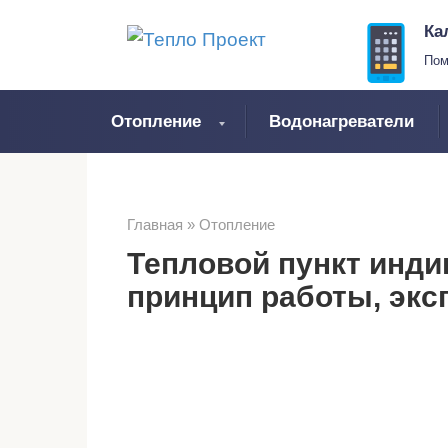
Перейти
Ка
к
Пом
контенту
Отопление
Водонагреватели
Главная
»
Отопление
Тепловой пункт инд
принцип работы, экс