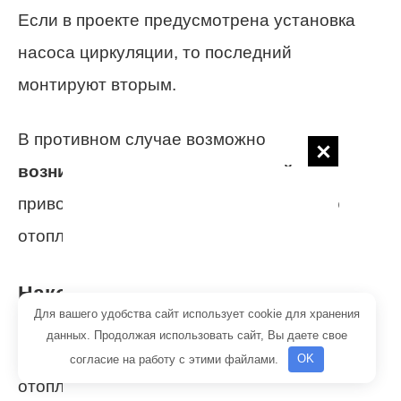
Если в проекте предусмотрена установка
насоса циркуляции, то последний
монтируют вторым.
В противном случае возможно
возникновение неисправностей
,
приводящих к нарушению работы всего
отопления.
Накопитель, ручной и
автоматический насос
Для вашего удобства сайт использует cookie для хранения
данных. Продолжая использовать сайт, Вы даете свое
В течение эксплуатации водяной системы
согласие на работу с этими файлами.
OK
отопления наступает момент, когда