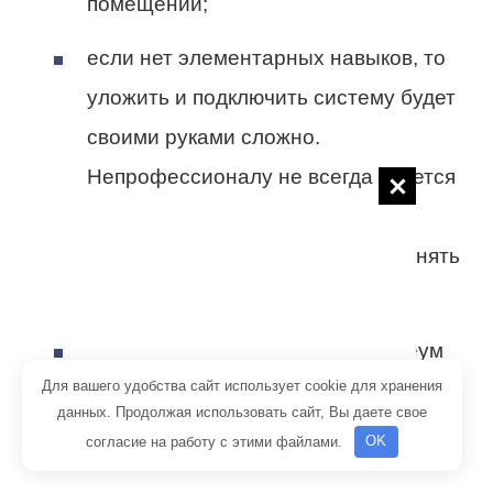
помещении;
если нет элементарных навыков, то
уложить и подключить систему будет
своими руками сложно.
Непрофессионалу не всегда удается
подключить контакт к пленке. Ее
приходится обрезать и подсоединять
к другому контакту;
укладка теплого пола под линолеум
Для вашего удобства сайт использует cookie для хранения
на бетонный пол с дефектами
данных. Продолжая использовать сайт, Вы даете свое
приводит к ее деформации. Поэтому,
согласие на работу с этими файлами.
OK
иногда новая стяжка все-таки