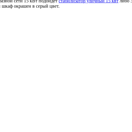
фазной сети 15 кВт подойдёт
стабилизатор уличный 15 квт
либо 
ий шкаф окрашен в серый цвет.