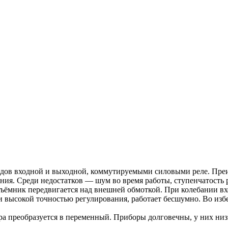
одов входной и выходной, коммутируемыми силовыми реле. Преи
ния. Среди недостатков — шум во время работы, ступенчатость 
ъёмник передвигается над внешней обмоткой. При колебании в
и высокой точностью регулирования, работает бесшумно. Во изб
 преобразуется в переменный. Приборы долговечны, у них низ