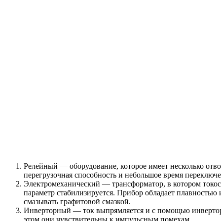
Релейный — оборудование, которое имеет несколько отв
перегрузочная способность и небольшое время переключе
Электромеханический — трансформатор, в котором токос
параметр стабилизируется. Прибор обладает плавностью 
смазывать графитовой смазкой.
Инверторный — ток выпрямляется и с помощью инвертора
этом они чувствительны к импульсным помехам.