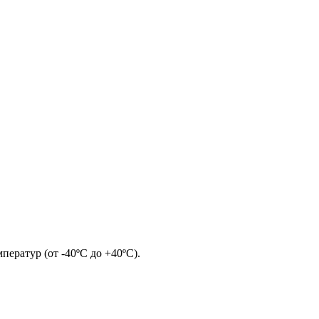
ератур (от -40ºС до +40ºС).