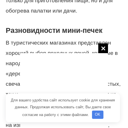
только для приготовления пищи, но и для
обогрева палатки или дачи.
Разновидности мини-печек
В туристических магазинах представлен
хороший выбор походных печей, которые в
народе называют «костер без костра»,
«деревянный примус» или «индейская
свеча». Существует множество как простых,
так и более сложных моделей, и каждая из
Для вашего удобства сайт использует cookie для хранения
них имеет свои особенности. Например,
данных. Продолжая использовать сайт, Вы даете свое
походная печь фирмы
Bushbox
, несмотря
согласие на работу с этими файлами.
OK
на известность и сложную конструкцию,