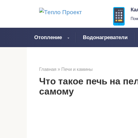
Перейти
Ка
к
Пом
контенту
Отопление
Водонагреватели
Главная
»
Печи и камины
Что такое печь на пе
самому