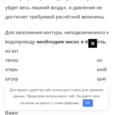
уйдет весь лишний воздух, и давление не
достигнет требуемой расчётной величины.
Для заполнения контура, неподключенного к
водопроводу
необходим насос и ёмкость
,
из которой будет перекачиваться
теплоноситель. Перед его подачей нужно
открыть все краны на радиаторах. Сливной
штуцер подключается к трубе, и с помощью
циркуляционного насоса конструкция
Для вашего удобства сайт использует cookie для хранения
данных. Продолжая использовать сайт, Вы даете свое
заполняется.
согласие на работу с этими файлами.
OK
Важно! При заполнении отопительного