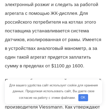
электронный розжиг и следить за работой
агрегата с помощью ЖК-дисплея. Для
российского потребителя на котлах этого
поставщика устанавливается система
датчиков, изолированная от рамы. Имеется
в устройствах аналоговый манометр, а за
один такой агрегат придется заплатить
сумму в пределах от $1100 до 1600.
Если вы выбираете газовый двухконтурный
Для вашего удобства сайт использует cookie для хранения
настенный котел для дома, то следует
данных. Продолжая использовать сайт, Вы даете свое
обратить внимание еще и на немецкого
согласие на работу с этими файлами.
OK
производителя Viessmann. Как утверждают