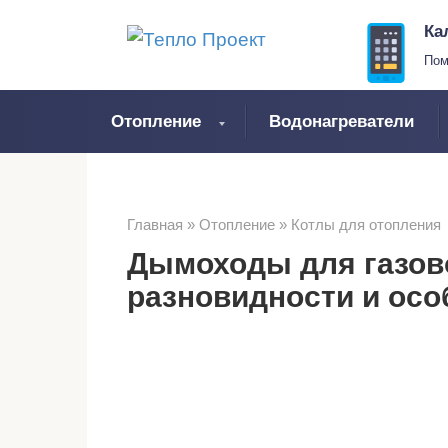
Перейти
Ка
к
Пом
контенту
Отопление
Водонагреватели
Главная
»
Отопление
»
Котлы для отопления
Дымоходы для газово
разновидности и осо