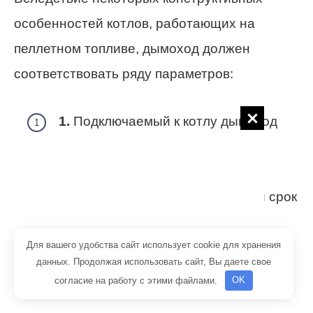
особенностей котлов, работающих на
пеллетном топливе, дымоход должен
соответствовать ряду параметров:
1.
Подключаемый к котлу дымоход
должен выдерживать рабочую
температуру около 450-550 °С и
максимальный нагрев на краткий срок
до 1000 °С.
Для вашего удобства сайт использует cookie для хранения
2.
Сечение трубы овальное или
данных. Продолжая использовать сайт, Вы даете свое
круглое, точные размеры
согласие на работу с этими файлами.
OK
минимального диаметра трубы