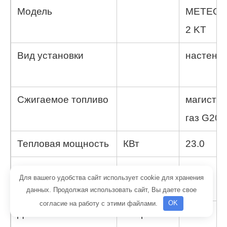
Модель
METEOR
2 KT
Вид установки
настенн
Сжигаемое топливо
магистр
газ G20
Тепловая мощность
КВт
23.0
Давление газа
мбар
13.0
Для вашего удобства сайт использует cookie для хранения
перед горелкой
данных. Продолжая использовать сайт, Вы даете свое
согласие на работу с этими файлами.
OK
Давление газа
мбар
10.5