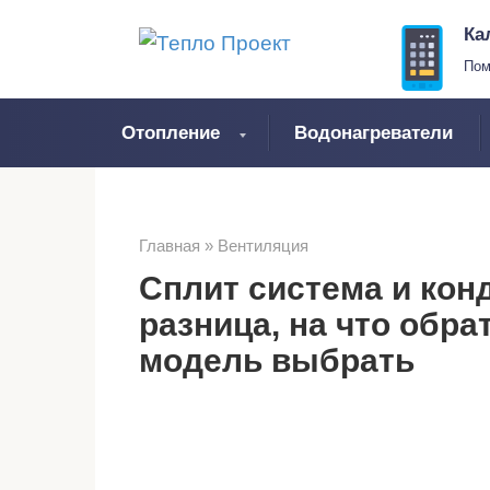
Перейти
Ка
к
Пом
контенту
Отопление
Водонагреватели
Главная
»
Вентиляция
Сплит система и кон
разница, на что обра
модель выбрать