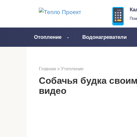
Перейти
Ка
к
Пом
контенту
Отопление
Водонагреватели
Главная
»
Утепление
Собачья будка своим
видео