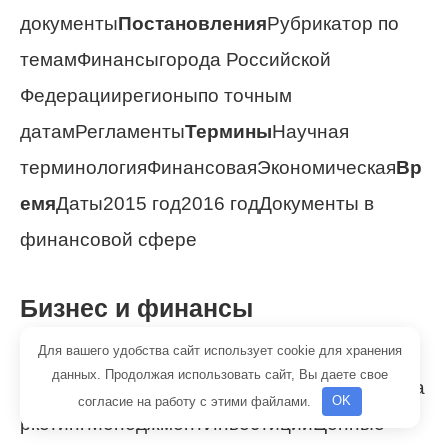
документы
Постановления
Рубрикатор по
темамФинансыгорода Российской
Федерациирегионыпо точным
датамРегламенты
Термины
Научная
терминологияФинансоваяЭкономическая
Вр
емя
Даты2015 год2016 годДокументы в
финансовой сфере
Бизнес и финансы
Бизнес
БанкиБогатство и
Для вашего удобства сайт использует cookie для хранения
данных. Продолжая использовать сайт, Вы даете свое
благосостояниеКоррупция(Преступность)Ма
согласие на работу с этими файлами.
OK
ркетингМенеджментИнвестицииЦенные