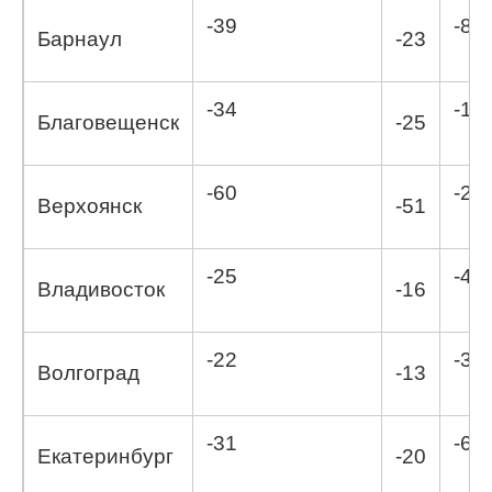
-39
-8,3
Барнаул
-23
-34
-11,
Благовещенск
-25
-60
-22
Верхоянск
-51
-25
-4,8
Владивосток
-16
-22
-3.4
Волгоград
-13
-31
-6,4
Екатеринбург
-20