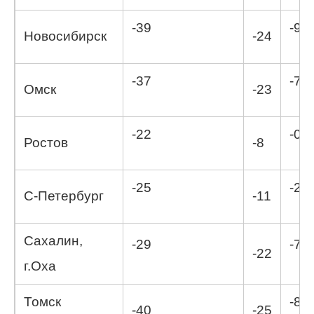
-39
-9,1
Новосибирск
-24
-37
-7,7
Омск
-23
-22
-0,6
Ростов
-8
-25
-2,2
С-Петербург
-11
Cахалин,
-29
-7,5
-22
г.Оха
Томск
-8,8
-40
-25