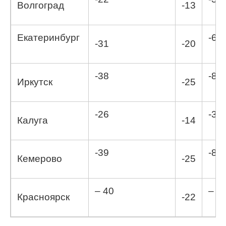
Волгоград
-13
Екатеринбург
-6,4
-31
-20
-38
-8,9
Иркутск
-25
-26
-3,5
Калуга
-14
-39
-8,8
Кемерово
-25
– 40
– 7,
Красноярск
-22