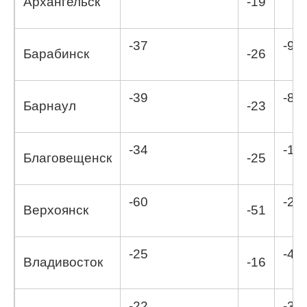
Архангельск
-19
-37
-9,6
Барабинск
-26
-39
-8,3
Барнаул
-23
-34
-11,
Благовещенск
-25
-60
-22
Верхоянск
-51
-25
-4,8
Владивосток
-16
-22
-3.4