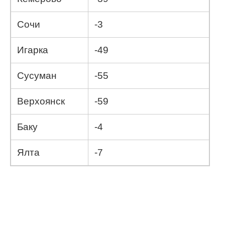
Сочи
-3
Игарка
-49
Сусуман
-55
Верхоянск
-59
Баку
-4
Ялта
-7