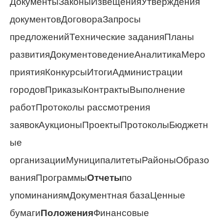
ДокументыЗаконыИзвещенияУтверждения
документовДоговораЗапросы
предложенийТехнические заданияПланы
развитияДокументоведениеАналитикаМеро
приятияКонкурсыИтогиАдминистрации
городовПриказыКонтрактыВыполнение
работПротоколы рассмотрения
заявокАукционыПроектыПротоколыБюджетн
ые
организацииМуниципалитетыРайоныОбразо
ванияПрограммы
Отчеты
по
упоминаниямДокументная базаЦенные
бумаги
Положения
Финансовые