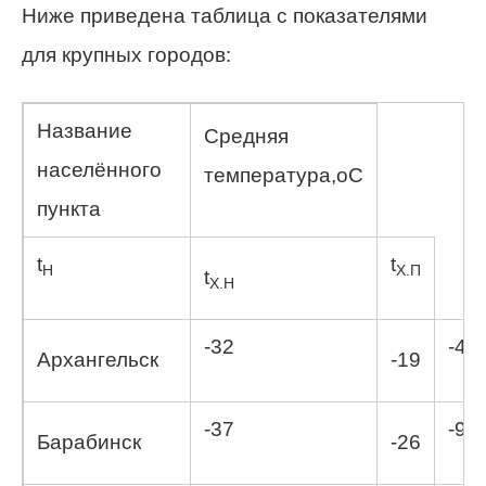
Ниже приведена таблица с показателями
для крупных городов:
Название
Средняя
населённого
температура,оС
пункта
t
t
Н
Х.П
t
Х.Н
-32
-4,7
Архангельск
-19
-37
-9,6
Барабинск
-26