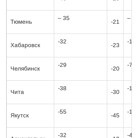
– 35
– 5,
Тюмень
-21
-32
-10
Хабаровск
-23
-29
-7,1
Челябинск
-20
-38
-11,
Чита
-30
-55
-19
Якутск
-45
-32
-4,7