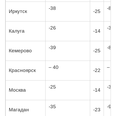
-38
-8,9
Иркутск
-25
-26
-3,5
Калуга
-14
-39
-8,8
Кемерово
-25
– 40
– 7,
Красноярск
-22
-25
-3,2
Москва
-14
-35
-9,6
Магадан
-23