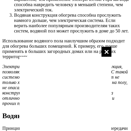
способна навредить человеку в меньшей степени, чем
электрический ток.
Водяная конструкция обогрева способна прослужить
намного дольше, чем электрическая система. Если
верить наиболее популярным производителям таких
систем, водяной пол может прослужить в доме до 50 лет.
Использование водяного пола наилучшим образом подходит
для обогрева больших помещений. К примеру, его лучше
применять в больших загородных домах или на рабочих
территориях.
Электрический пол — уникальная современная конструкция,
позволяющая создать в доме максимальный комфорт. С такой
системой ваш пол всегда будет теплым, что позволит не
только ходить босиком, но и позволять детям играть на полу,
не опасаясь, что их продует сквозняком. При этом
конструкция является абсолютно безопасной, система
отлично защищает все элементы от попадания воды и
прочих предметов.
Водяной теплый пол
Принцип работы водяного теплого пола, основан на передачи