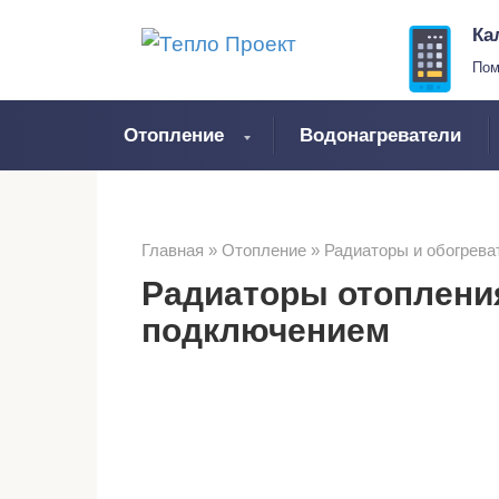
Перейти
Ка
к
Пом
контенту
Отопление
Водонагреватели
Главная
»
Отопление
»
Радиаторы и обогрева
Радиаторы отоплени
подключением