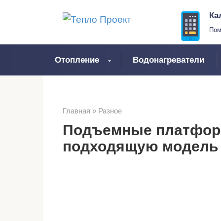
Перейти
Ка
к
Пом
контенту
Отопление
Водонагреватели
Главная
»
Разное
Подъемные платформ
подходящую модель