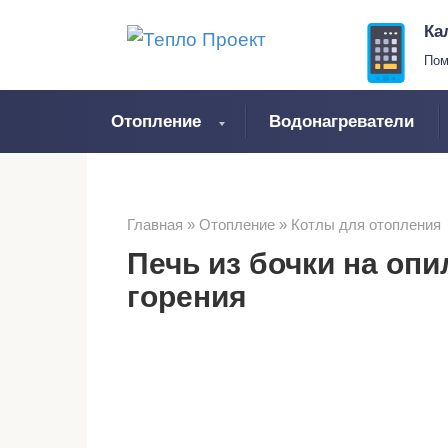
Перейти
Ка
к
Пом
контенту
Отопление
Водонагреватели
Главная
»
Отопление
»
Котлы для отопления
Печь из бочки на оп
горения