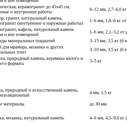
ри и вне помещений
ическая, керамогранит до 45х45 см,
6–12 мм, 2,7–6,0 кг
жные и внутренние работы
р, гранит, натуральный камень,
1–6 мм, 1,8–6 кг о
могранит (внутренние и наружные работы)
огранит, кафель, натуральный камень
1–6 мм, 2,1–5,2 от
ри и вне помещений
виды минеральных покрытий
3–15 мм, 3,5 кг (6 
 для мрамора, мозаики и других
3–10 мм, 3,5 кг (6 
ральных плит
ка, природный камень, керамика малого и
3–5 кг
него формата
ка, природный и искусственный камень,
4 мм, 1,5 кг
оизоляционный
е материалы
до 30 мм
а, мозаика, натуральный камень
4–6 мм, 4,5–9,0 кг 