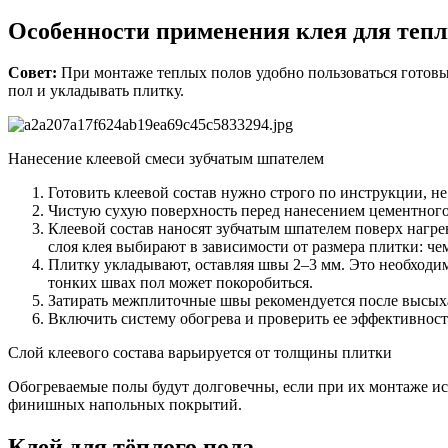
Особенности применения клея для теп
Совет:
При монтаже теплых полов удобно пользоваться готов
пол и укладывать плитку.
Нанесение клеевой смеси зубчатым шпателем
Готовить клеевой состав нужно строго по инструкции, н
Чистую сухую поверхность перед нанесением цементного 
Клеевой состав наносят зубчатым шпателем поверх нагре
слоя клея выбирают в зависимости от размера плитки: че
Плитку укладывают, оставляя швы 2–3 мм. Это необходи
тонких швах пол может покоробиться.
Затирать межплиточные швы рекомендуется после высыхан
Включить систему обогрева и проверить ее эффективность
Слой клеевого состава варьируется от толщины плитки
Обогреваемые полы будут долговечны, если при их монтаже ис
финишных напольных покрытий.
Клей для тёплого пола