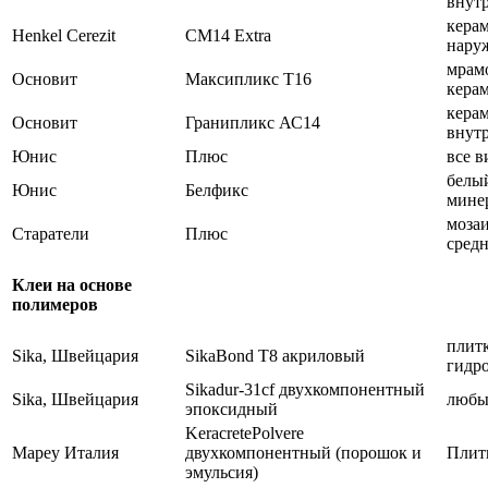
внут
керам
Henkel Cerezit
CM14 Extra
нару
мрамо
Основит
Максипликс Т16
кера
керам
Основит
Гранипликс АС14
внут
Юнис
Плюс
все 
белый
Юнис
Белфикс
мине
мозаи
Старатели
Плюс
сред
Клеи на основе
полимеров
плит
Sika, Швейцария
SikaBond T8 акриловый
гидр
Sikadur-31cf двухкомпонентный
Sika, Швейцария
любы
эпоксидный
KeracretePolvere
Mapey Италия
двухкомпонентный (порошок и
Плитк
эмульсия)