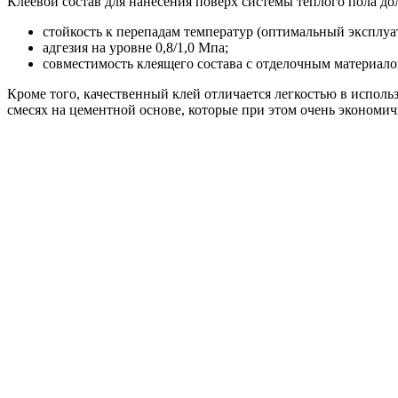
Клеевой состав для нанесения поверх системы теплого пола д
стойкость к перепадам температур (оптимальный эксплуат
адгезия на уровне 0,8/1,0 Мпа;
совместимость клеящего состава с отделочным материал
Кроме того, качественный клей отличается легкостью в исполь
смесях на цементной основе, которые при этом очень экономи