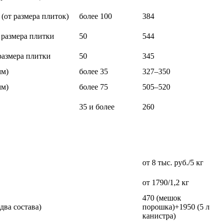
 (от размера плиток)
более 100
384
т размера плитки
50
544
 размера плитки
50
345
мм)
более 35
327–350
мм)
более 75
505–520
35 и более
260
от 8 тыс. руб./5 кг
от 1790/1,2 кг
470 (мешок
(два состава)
порошка)+1950 (5 л
канистра)