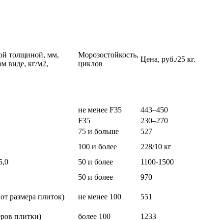
ой толщиной, мм,
Морозостойкость,
Цена, руб./25 кг.
ом виде, кг/м2,
циклов
не менее F35
443–450
F35
230–270
75 и больше
527
100 и более
228/10 кг
5,0
50 и более
1100-1500
50 и более
970
 от размера плиток)
не менее 100
551
меров плитки)
более 100
1233