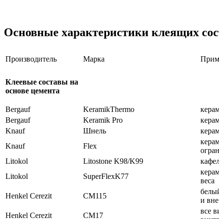
Основные характеристики клеящих сос
Производитель
Марка
Прим
Клеевые составы на
основе цемента
Bergauf
KeramikThermo
керам
Bergauf
Keramik Pro
кера
Knauf
Шнель
керам
керам
Knauf
Flex
огран
Litokol
Litostone K98/K99
кафел
керам
Litokol
SuperFlexK77
веса
белый
Henkel Cerezit
СМ115
и вн
все 
Henkel Cerezit
СМ17