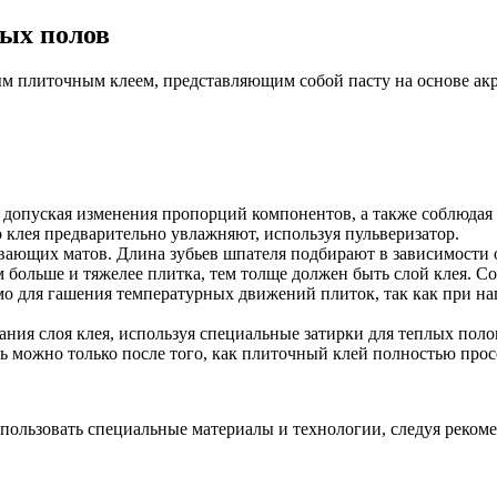
лых полов
ым плиточным клеем, представляющим собой пасту на основе ак
е допуская изменения пропорций компонентов, а также соблюдая 
клея предварительно увлажняют, используя пульверизатор.
вающих матов. Длина зубьев шпателя подбирают в зависимости 
м больше и тяжелее плитка, тем толще должен быть слой клея. С
мо для гашения температурных движений плиток, так как при 
ия слоя клея, используя специальные затирки для теплых полов
 можно только после того, как плиточный клей полностью просох
пользовать специальные материалы и технологии, следуя реком