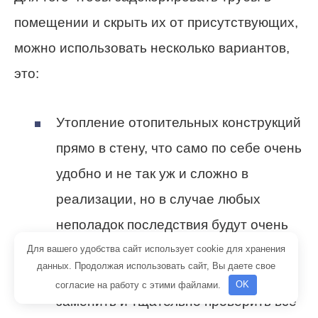
помещении и скрыть их от присутствующих,
можно использовать несколько вариантов,
это:
Утопление отопительных конструкций
прямо в стену, что само по себе очень
удобно и не так уж и сложно в
реализации, но в случае любых
неполадок последствия будут очень
плохими. Осуществляя монтаж
Для вашего удобства сайт использует cookie для хранения
данных. Продолжая использовать сайт, Вы даете свое
трубопровода важно его полностью
согласие на работу с этими файлами.
OK
заменить и тщательно проверить все