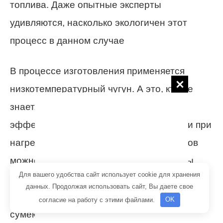
топлива. Даже опытные эксперты
удивляются, насколько экологичен этот
процесс в данном случае
В процессе изготовления применяется
низкотемпературный чугун. А это, кто не
знает, материал, который крайне
эффективно минимизирует теплопотери при
нагревании. Другой особенностью котлов
можно назвать специальные механизмы,
Для вашего удобства сайт использует cookie для хранения
благодаря которым владельцы даже
данных. Продолжая использовать сайт, Вы даете свое
самостоятельно, без чьей-либо помощи,
согласие на работу с этими файлами.
OK
сумеют создать максимально