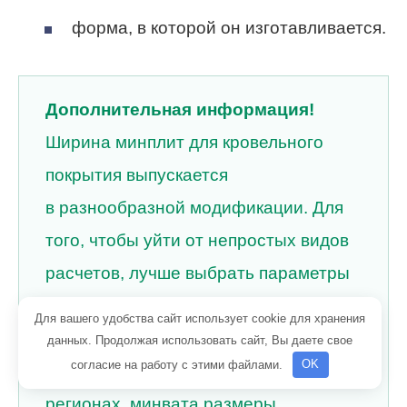
форма, в которой он изготавливается.
Дополнительная информация!
Ширина минплит для кровельного
покрытия выпускается
в разнообразной модификации. Для
того, чтобы уйти от непростых видов
расчетов, лучше выбрать параметры
утепления которые рекомендуются
Для вашего удобства сайт использует cookie для хранения
для различных климатических
данных. Продолжая использовать сайт, Вы даете свое
согласие на работу с этими файлами.
OK
районов. Так, к примеру, в южных
регионах, минвата размеры