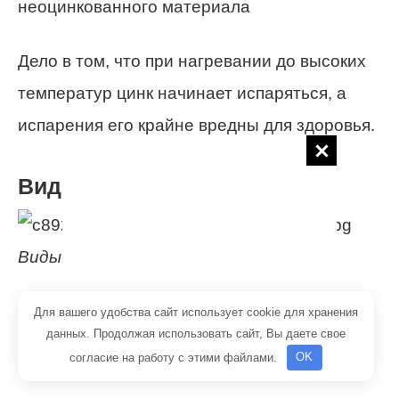
неоцинкованного материала
Дело в том, что при нагревании до высоких
температур цинк начинает испаряться, а
испарения его крайне вредны для здоровья.
Виды УП
Виды конструкций
В строительстве чаще всего используются
Для вашего удобства сайт использует cookie для хранения
данных. Продолжая использовать сайт, Вы даете свое
следующие виды элементов проводки:
согласие на работу с этими файлами.
OK