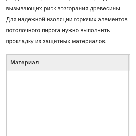
вызывающих риск возгорания древесины.
Для надежной изоляции горючих элементов
потолочного пирога нужно выполнить
прокладку из защитных материалов.
Материал
О
П
н
м
ц
д
и