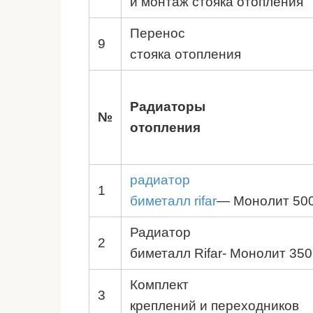
и монтаж стояка отопления
Перенос
9
стояка отопления
Радиаторы
№
отопления
радиатор
1
биметалл rifar
— Монолит 500
Радиатор
2
биметалл Rifar- Монолит 350
Комплект
3
креплений и переходников