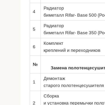
Радиатор
4
биметалл Rifar- Base 500 (Ро
Радиатор
5
биметалл Rifar- Base 350 (Ро
Комплект
6
креплений и переходников
№
Замена
полотенцесуши
Демонтаж
1
старого полотенцесушителя
Сборка
2
и установка перемычки поло