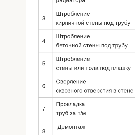
радиатора
Штробление
3
кирпичной стены под трубу
Штробление
4
бетонной стены под трубу
Штробление
5
стены или пола под плашку
Сверление
6
сквозного отверстия в стене
Прокладка
7
труб за п/м
Демонтаж
8