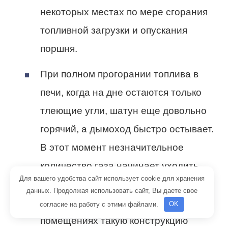
некоторых местах по мере сгорания
топливной загрузки и опускания
поршня.
При полном прогорании топлива в
печи, когда на дне остаются только
тлеющие угли, шатун еще довольно
горячий, а дымоход быстро остывает.
В этот момент незначительное
количество газа начинает уходить
Для вашего удобства сайт использует cookie для хранения
через отверстие в шатуне. Отсюда
данных. Продолжая использовать сайт, Вы даете свое
вывод — напрямую в жилых
согласие на работу с этими файлами.
OK
помещениях такую конструкцию