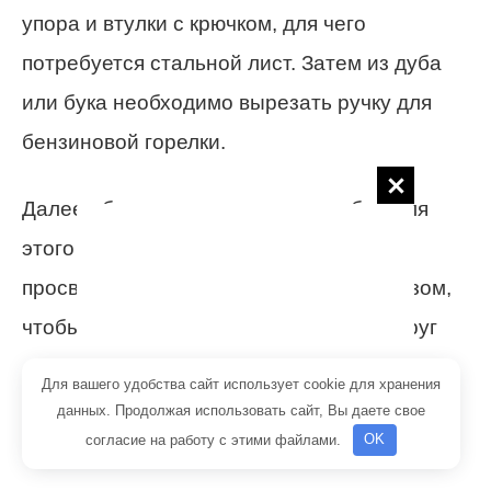
упора и втулки с крючком, для чего
потребуется стальной лист. Затем из дуба
или бука необходимо вырезать ручку для
бензиновой горелки.
Далее обходимо подготовить трубку. Для
этого нужно предельно аккуратно
просверлить два отверстия таким образом,
чтобы они были строго параллельны друг
другу. Готовую ручку обрабатывают
Для вашего удобства сайт использует cookie для хранения
специальной наждачной бумагой, а затем
данных. Продолжая использовать сайт, Вы даете свое
согласие на работу с этими файлами.
OK
покрывают
бесцветным лаком в 3–4 слоя
.