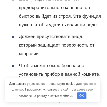
предохранительного клапана, он
быстро выйдет из строя. Эта функция
нужна, чтобы удалять излишки воды.
Должен присутствовать анод,
который защищает поверхность от
коррозии.
Чтобы можно было безопасно
установить прибор в ванной комнате,
он должен иметь класс защиты IP24
Для вашего удобства сайт использует cookie для хранения
данных. Продолжая использовать сайт, Вы даете свое
или IP25. В ином случае нужно
согласие на работу с этими файлами.
OK
закрывать его от брызг и попадания