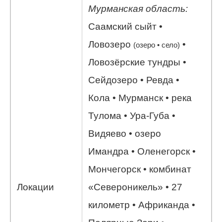
Мурманская область:
Саамский сыйт •
Ловозеро
•
(озеро • село)
Ловозёрские тундры •
Сейдозеро • Ревда •
Кола • Мурманск • река
Тулома • Ура-Губа •
Видяево • озеро
Имандра • Оленегорск •
Мончегорск • комбинат
Локации
«Североникель» • 27
километр • Африканда •