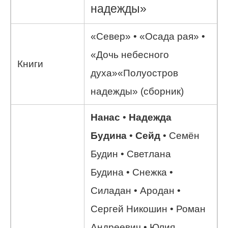
надежды»
«Север» • «Осада рая» •
«Дочь небесного
Книги
духа»«Полуостров
надежды» (сборник)
Нанас
•
Надежда
Будина
•
Сейд
• Семён
Будин • Светлана
Будина • Снежка •
Силадан • Ародан •
Сергей Никошин • Роман
Андреевич • Юлия,