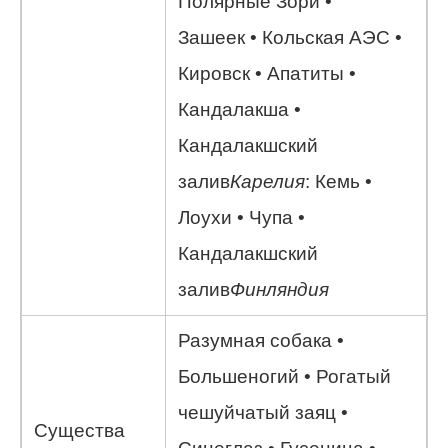
Полярные Зори •
Зашеек • Кольская АЭС •
Кировск • Апатиты •
Кандалакша •
Кандалакшский
залив
Карелия
: Кемь •
Лоухи • Чупа •
Кандалакшский
залив
Финляндия
Разумная собака •
Большеногий • Рогатый
чешуйчатый заяц •
Существа