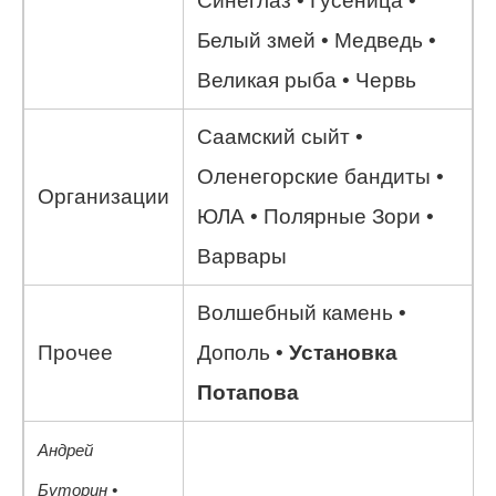
Синеглаз • Гусеница •
Белый змей • Медведь •
Великая рыба • Червь
Саамский сыйт •
Оленегорские бандиты •
Организации
ЮЛА • Полярные Зори •
Варвары
Волшебный камень •
Прочее
Дополь •
Установка
Потапова
Андрей
Буторин •