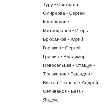
Туру • Светлана
Смирнова • Сергей
Коновалов •
Митрофанов • Игорь
Брюханков • Юрий
Горшков • Сергей
Гришин • Владимир
Новосельцев • Стащук •
Тюльканов • Рашидов •
Виктор Потапов • Андрей
Селиванов • Базз •
Яндекс