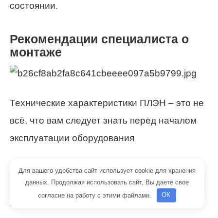
состоянии.
Рекомендации специалиста о
монтаже
Технические характеристики ПЛЭН – это не
всё, что вам следует знать перед началом
эксплуатации оборудования
Для его правильного функционирования
Для вашего удобства сайт использует cookie для хранения
данных. Продолжая использовать сайт, Вы даете свое
важно верно осуществить монтаж.
согласие на работу с этими файлами.
OK
Установка терморегулятора должна быть