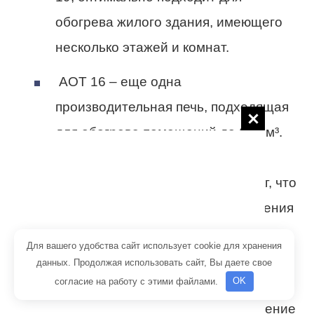
обогрева жилого здания, имеющего
несколько этажей и комнат.
АОТ 16
– еще одна
производительная печь, подходящая
для обогрева помещений до 600 м³.
Масса конструкции при пустой
топочной камере достигает 190 кг, что
при монтаже потребует изготовления
фундамента. Модель оптимально
Для вашего удобства сайт использует cookie для хранения
подходит для промышленных целей.
данных. Продолжая использовать сайт, Вы даете свое
согласие на работу с этими файлами.
OK
На основе печи Бренеран АОТ 16,
устанавливают воздушное отопление