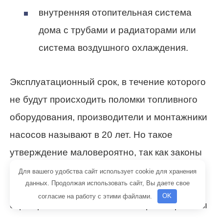
внутренняя отопительная система
дома с трубами и радиаторами или
система воздушного охлаждения.
Эксплуатационный срок, в течение которого
не будут происходить поломки топливного
оборудования, производители и монтажники
насосов называют в 20 лет. Но такое
утверждение маловероятно, так как законы
физики никто не отменял, а постоянно
Для вашего удобства сайт использует cookie для хранения
данных. Продолжая использовать сайт, Вы даете свое
трущиеся и двигающиеся части выйдут из
согласие на работу с этими файлами.
OK
строя раньше. Оптимальным сроком работы