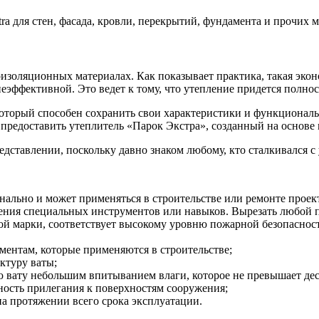
для стен, фасада, кровли, перекрытий, фундамента и прочих ме
оизоляционных материалах. Как показывает практика, такая эко
еэффективной. Это ведет к тому, что утепление придется полно
который способен сохранить свои характеристики и функциональ
предоставить утеплитель «Парок Экстра», созданный на основе
дставлении, поскольку давно знаком любому, кто сталкивался с
льно и может применяться в строительстве или ремонте проект
ения специальных инструментов или навыков. Вырезать любой 
й марки, соответствует высокому уровню пожарной безопасности
ментам, которые применяются в строительстве;
ктуру ваты;
вату небольшим впитыванием влаги, которое не превышает дес
ность прилегания к поверхностям сооружения;
а протяжении всего срока эксплуатации.