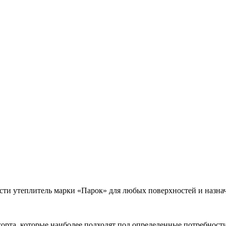
сти утеплитель марки «Парок» для любых поверхностей и назна
сорта, которые наиболее подходят под определенные потребности