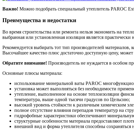
Важно!
Можно подобрать специальный утеплитель PAROC Extra 
Преимущества и недостатки
Во время строительства или ремонта нельзя экономить на тепл
выбранная или установленная изоляция является практически н
Рекомендуется выбирать тот тип производителей материалов, 
Высочайшее качество плюс достаточно доступную цену, может 
Обратите внимание!
Производитель не нуждается в особом пре
Основные плюсы материала:
использование минеральной ваты PAROC многофункциона
установка может выполняться без необходимости примен
утепление, выполненное на основе теплоизоляции финско
температура, выше одной тысячи градусов по Цельсию;
высокий уровень стойкости к различным химическим эле
полное отсутствие влияния перепадов температур на стру
гидрофобные характеристики обеспечивают минеральную 
структурные особенности материала предоставляют плот
внешний вид и форма утеплителя способны сохраняться н