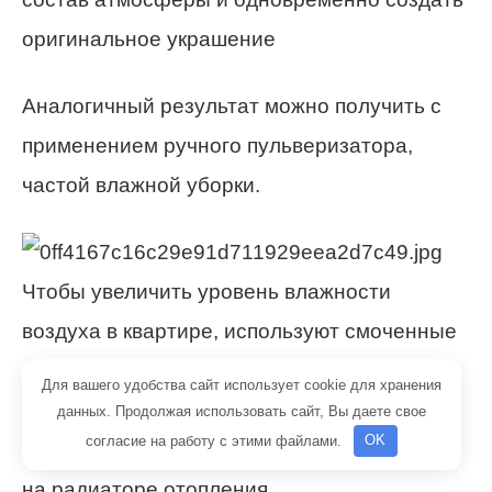
оригинальное украшение
Аналогичный результат можно получить с
применением ручного пульверизатора,
частой влажной уборки.
Чтобы увеличить уровень влажности
воздуха в квартире, используют смоченные
полотенца, различные самоделки с
Для вашего удобства сайт использует cookie для хранения
дозаторами жидкости, фабричные
данных. Продолжая использовать сайт, Вы даете свое
согласие на работу с этими файлами.
OK
специализированные изделия для монтажа
на радиаторе отопления